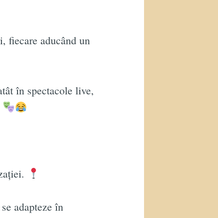
i, fiecare aducând un
tât în spectacole live,
.
zației.
 se adapteze în