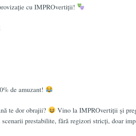
provizație cu IMPROvertiții!
00% de amuzant!
ână te dor obrajii?
Vino la IMPROvertiții și preg
scenarii prestabilite, fără regizori stricți, doar imp