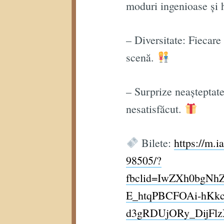
moduri ingenioase și 
– Diversitate: Fiecar
scenă.
– Surprize neașteptat
nesatisfăcut.
Bilete:
https://m.i
98505/?
fbclid=IwZXh0bg
E_htqPBCFOAi-hKk
d3gRDUjORy_DijFl