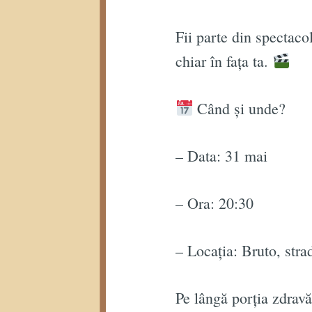
Fii parte din spectaco
chiar în fața ta.
Când și unde?
– Data: 31 mai
– Ora: 20:30
– Locația: Bruto, stra
Pe lângă porția zdrav