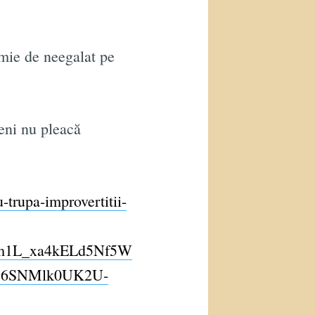
imie de neegalat pe
eni nu pleacă
-trupa-improvertitii-
m1L_xa4kELd5Nf5W
sj6SNMlk0UK2U-