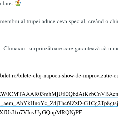
hilare.
e membru al trupei aduce ceva special, creând o ch
e: Climaxuri surprinzătoare care garantează că nim
abilet.ro/bilete-cluj-napoca-show-de-improvizatie-cu
NhZW0CMTAAAR03mhMjUtl0QbdAtKzbCnVBAe
c_aem_AbYkHnoYc_Z4jThc6IZzD-G1Cg2Tp8gt
zXfUsJ1o7VIuvUyGQnpMRQNjPF