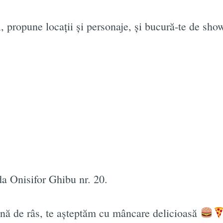
l, propune locații și personaje, și bucură-te de sho
da Onisifor Ghibu nr. 20.
ănă de râs, te așteptăm cu mâncare delicioasă