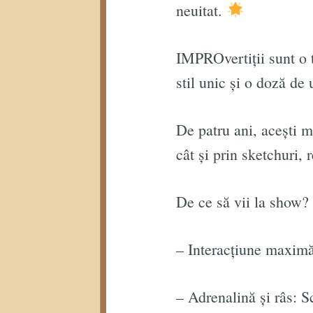
neuitat.
IMPROvertiții sunt o 
stil unic și o doză d
De patru ani, acești m
cât și prin sketchuri,
De ce să vii la show?
– Interacțiune maximă:
– Adrenalină și râs: S