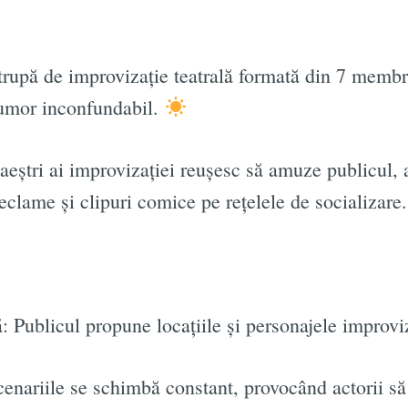
trupă de improvizație teatrală formată din 7 membr
e umor inconfundabil.
aeștri ai improvizației reușesc să amuze publicul, a
 reclame și clipuri comice pe rețelele de socializare
 Publicul propune locațiile și personajele improvi
cenariile se schimbă constant, provocând actorii să