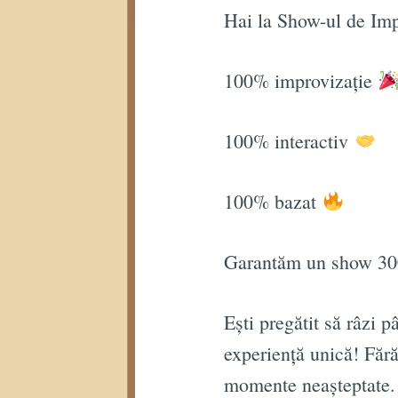
Hai la Show-ul de Im
100% improvizație
100% interactiv
100% bazat
Garantăm un show 3
Ești pregătit să râzi p
experiență unică! Fără 
momente neașteptate.